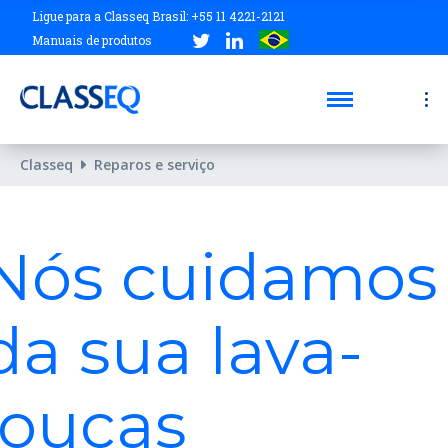
Ligue para a Classeq Brasil: +55 11 4221-2121
Manuais de produtos
Classeq
Reparos e serviço
Nós cuidamos
da sua lava-
louças