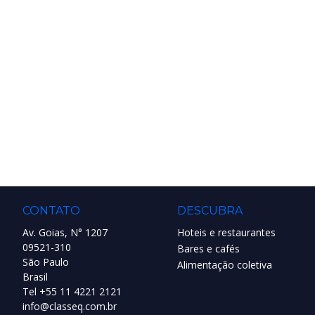
CONTATO
DESCUBRA
Av. Goias, N° 1207
Hoteis e restaurantes
09521-310
Bares e cafés
São Paulo
Alimentação coletiva
Brasil
Tel +55 11 4221 2121
info@classeq.com.br